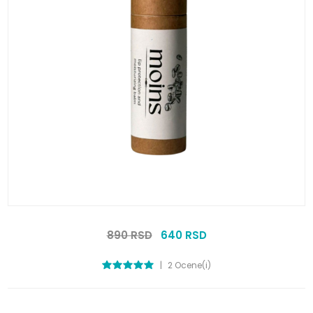
890 RSD
640 RSD
|
2 Ocene(i)