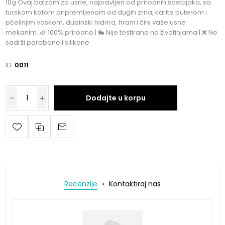
10g Ovaj balzam za usne, napravljen od prirodnih sastojaka, sa
turskom kafom pripremljenom od dugih zrna, karite puterom i
pčelinjim voskom, dubinski hidrira, hrani i čini vaše usne
mekanim. 🌿 100% prirodno | 🐇 Nije testirano na životinjama | ❌ Ne
sadrži parabene i silikone
ID:
0011
Dodajte u korpu
Recenzije
Kontaktiraj nas