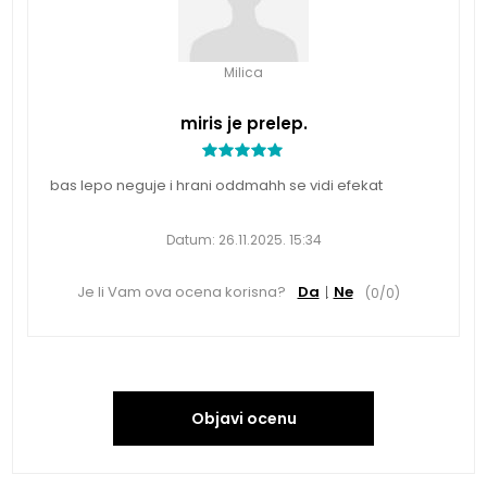
Milica
miris je prelep.
bas lepo neguje i hrani oddmahh se vidi efekat
Datum:
26.11.2025. 15:34
Je li Vam ova ocena korisna?
Da
Ne
(
0
/
0
)
Objavi ocenu