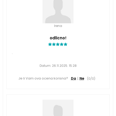
Irena
odlicno!
.
Datum:
26.11.2025. 15:28
Je li Vam ova ocena korisna?
Da
Ne
(
0
/
0
)